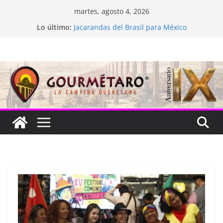
Saltar
martes, agosto 4, 2026
al
La “plastinación” está de luto
Lo último:
contenido
Jacarandas del Brasil para México
Festival Xönthe 2026
Cascada Cueva Longa
Queretablues vuelve a latir