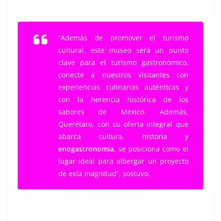
“Además de promover el turismo
cultural, este museo será un punto
clave para el turismo gastronómico,
conecte a nuestros visitantes con
experiencias culinarias auténticas y
con la herencia histórica de los
sabores de México. Además,
Querétaro, con su oferta integral que
abarca cultura, historia y
enogastronomía
, se posiciona como el
lugar ideal para albergar un proyecto
de esta magnitud”, sostuvo.