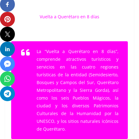
Vuelta a Querétaro en 8 días
La “Vuelta a Querétaro en 8 días”,
comprende atractivos turísticos y
servicios en las cuatro regiones
turísticas de la entidad (Semidesierto,
Bosques y Campos del Sur, Querétaro
Metropolitano y la Sierra Gorda), así
como los seis Pueblos Mágicos, la
ciudad y los diversos Patrimonios
Culturales de la Humanidad por la
UNESCO, y los sitios naturales icónicos
de Querétaro.