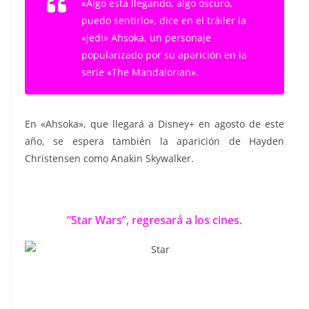
«Algo está llegando, algo oscuro,
puedo sentirlo», dice en el tráiler la
«jedi» Ahsoka, un personaje
popularizado por su aparición en la
serie «The Mandalorian».
En «Ahsoka», que llegará a Disney+ en agosto de este
año, se espera también la aparición de Hayden
Christensen como Anakin Skywalker.
“Star Wars”, regresará a los cines.