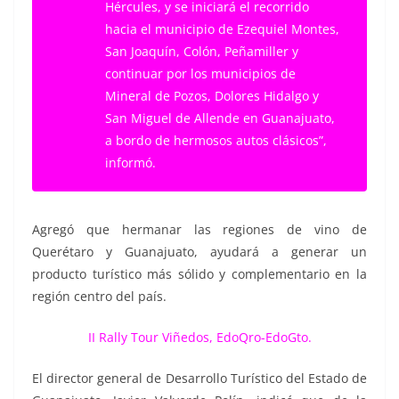
Hércules, y se iniciará el recorrido
hacia el municipio de Ezequiel Montes,
San Joaquín, Colón, Peñamiller y
continuar por los municipios de
Mineral de Pozos, Dolores Hidalgo y
San Miguel de Allende en Guanajuato,
a bordo de hermosos autos clásicos”,
informó.
Agregó que hermanar las regiones de vino de
Querétaro y Guanajuato, ayudará a generar un
producto turístico más sólido y complementario en la
región centro del país.
II Rally Tour Viñedos, EdoQro-EdoGto.
El director general de Desarrollo Turístico del Estado de