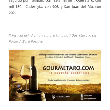
seguido por Tolimán, con seis mil 561; Querétaro, con
mil 130; Cadereyta, con 906, y San Juan del Río, con
202.
X Festival del idioma y cultura Hñähnö / Querétaro Press
Power / Word Positive