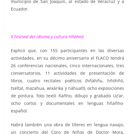
municipio de San Joaquín, al estado de Veracruz y a
Ecuador.
X Festival del idioma y cultura Hñähnö
Explicó que, con 155 participantes en las diversas
actividades, en su décimo aniversario el FLACO tendrá
26 conferencias nacionales, cinco internacionales, tres
conversatorios, 11 actividades de presentación de
libros, cuatro recitales poéticos (hñähñu, hñöhñö,
tseltal, mazahua, wixárika y náhuatl), ocho exposiciones
de pintura, foto textil ñäñho, dibujo y grabado Uz’ar,
ocho cortos y documentales en lenguas hñäñho-
español.
Habrá también una obra de títeres en lengua navajo,
un concierto del Coro de Niños de Doctor Mora,