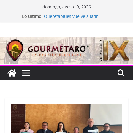
Saltar
domingo, agosto 9, 2026
al
Lo último:
Queretablues vuelve a latir
contenido
La “plastinación” está de luto
Jacarandas del Brasil para México
Festival Xönthe 2026
Cascada Cueva Longa