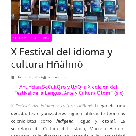
CULTURA
QUERÉTARO
X Festival del idioma y
cultura Hñähnö
febrero 16, 2024
Gourmetaro
Anuncian SeCultQro y UAQ la X edición del
“Festival de la Lengua, Arte y Cultura Otomí” (sic)
X Festival del idioma y cultura Hñähnö
Luego de una
década, los organizadores siguen utilizando términos
colonialistas como
indígena
,
legua
y
otomí
. La
secretaria de Cultura del estado, Marcela Herbert