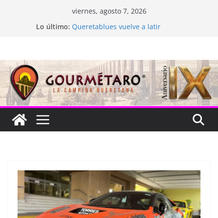
Saltar
viernes, agosto 7, 2026
al
Lo último:
Queretablues vuelve a latir
contenido
La “plastinación” está de luto
Jacarandas del Brasil para México
Festival Xönthe 2026
Cascada Cueva Longa