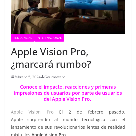
TENDENCIAS
INTER-NACIONAL
Apple Vision Pro,
¿marcará rumbo?
febrero 5, 2024
Gourmetaro
Conoce el impacto, reacciones y primeras
impresiones de usuarios por parte de usuarios
del Apple Vision Pro.
Apple Vision Pro
El 2 de febrero pasado,
Apple sorprendió al mundo tecnológico con el
lanzamiento de sus revolucionarios lentes de realidad
mixta, los
Apple Vision Pro
.