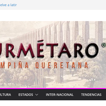
lve a latir
 está de luto
rasil para México
2026
Longa
ULTURA
ESTADOS
INTER-NACIONAL
TENDENCIAS