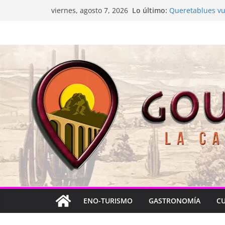
Saltar
Lo último:
Queretablues vue
viernes, agosto 7, 2026
al
La “plastinación”
Jacarandas del B
contenido
Festival Xönthe 
Cascada Cueva 
ENO-TURISMO
GASTRONOMÍA
C