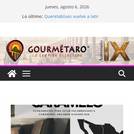
Saltar
jueves, agosto 6, 2026
al
Lo último:
Queretablues vuelve a latir
contenido
La “plastinación” está de luto
Jacarandas del Brasil para México
Festival Xönthe 2026
Cascada Cueva Longa