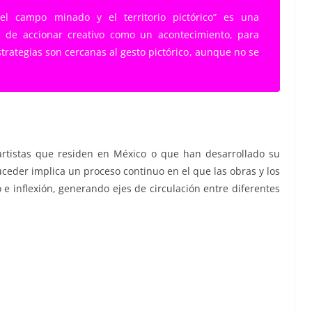
el campo minado y el territorio pictórico” es una
n de accionar creativo como un acontecimiento, para
strategias son cercanas al gesto pictórico, aunque no se
artistas que residen en México o que han desarrollado su
uceder implica un proceso continuo en el que las obras y los
e inflexión, generando ejes de circulación entre diferentes