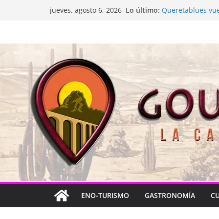
Saltar
Lo último:
Queretablues vuel
jueves, agosto 6, 2026
al
La “plastinación” 
Jacarandas del Br
contenido
Festival Xönthe 2
Cascada Cueva L
ENO-TURISMO
GASTRONOMÍA
C