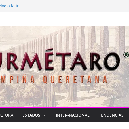
ve a latir
está de luto
asil para México
026
onga
ULTURA
ESTADOS
INTER-NACIONAL
TENDENCIAS