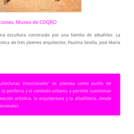
ciones, Museo de CDQRO
na escultura construida por una familia de albañiles. La
tica de tres jóvenes arquitectos: Paulina Sevilla, José María
quitecturas emocionales” se plantea como punto de
, la periferia y el contexto urbano, y permite cuestionar
eación artística, la arquitectura y la albañilería, desde
ocionales.