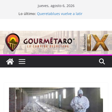
Saltar
jueves, agosto 6, 2026
al
Lo último:
Queretablues vuelve a latir
contenido
La “plastinación” está de luto
Jacarandas del Brasil para México
Festival Xönthe 2026
Cascada Cueva Longa