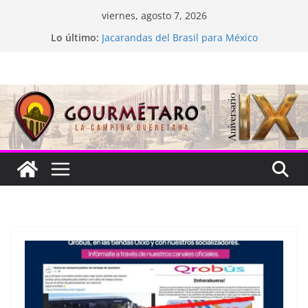
Saltar
viernes, agosto 7, 2026
al
La “plastinación” está de luto
Lo último:
Jacarandas del Brasil para México
contenido
Festival Xönthe 2026
Cascada Cueva Longa
Queretablues vuelve a latir