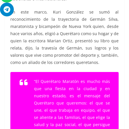
En este marco, Kuri González se sumó al
reconocimiento de la trayectoria de Germán Silva,
maratonista y bicampeón de Nueva York quien, desde
hace varios años, eligió a Querétaro como su hogar y de
quien la escritora Marian Ortiz, presentó su libro que
relata, dijo, la travesía de Germán, sus logros y los
valores que vive como promotor del deporte y, también,
como un aliado de los corredores queretanos.
“El Querétaro Maratón es mucho más
que una fiesta en la ciudad y en
nuestro estado, es el mensaje del
Querétaro que queremos: el que se
une, el que trabaja en equipo, el que
se aliente a las familias, el que elige la
salud y la paz social, el que persigue