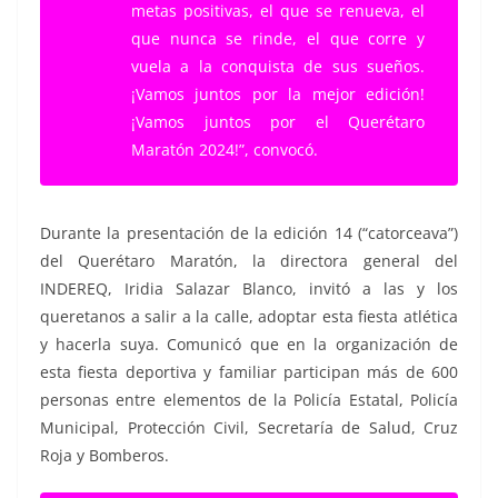
metas positivas, el que se renueva, el
que nunca se rinde, el que corre y
vuela a la conquista de sus sueños.
¡Vamos juntos por la mejor edición!
¡Vamos juntos por el Querétaro
Maratón 2024!”, convocó.
Durante la presentación de la edición 14 (“catorceava”)
del Querétaro Maratón, la directora general del
INDEREQ, Iridia Salazar Blanco, invitó a las y los
queretanos a salir a la calle, adoptar esta fiesta atlética
y hacerla suya. Comunicó que en la organización de
esta fiesta deportiva y familiar participan más de 600
personas entre elementos de la Policía Estatal, Policía
Municipal, Protección Civil, Secretaría de Salud, Cruz
Roja y Bomberos.