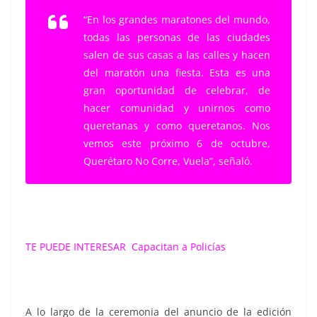
“En los grandes maratones del mundo,
todas las personas de las ciudades
salen de sus casas a las calles y hacen
del maratón una fiesta. Esta es una
gran oportunidad de celebrar, de
hacer comunidad y unirnos como
queretanas y como queretanos. Nos
vemos este próximo 6 de octubre,
Querétaro No Corre, Vuela”, señaló.
TE PUEDE INTERESAR
Capacitan a Policías
A lo largo de la ceremonia del anuncio de la edición