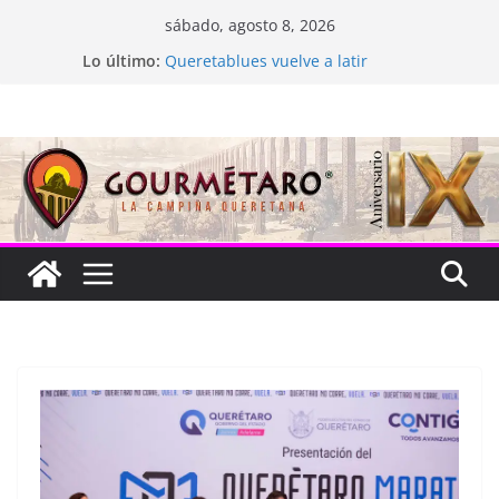
Saltar
sábado, agosto 8, 2026
al
Lo último:
Queretablues vuelve a latir
contenido
La “plastinación” está de luto
Jacarandas del Brasil para México
Festival Xönthe 2026
Cascada Cueva Longa