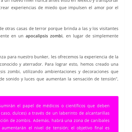
o a un nuevo nivel nunca antes visto en México y transportar
 crear experiencias de miedo que impulsen el amor por el
de otras casas de terror porque brinda a las y los visitantes
viente en un
apocalipsis zombi
, en lugar de simplemente
nza para nuestro bunker, les ofrecemos la experiencia de la
onocido y aterrador. Para lograr esto, hemos creado una
ipsis zombi, utilizando ambientaciones y decoraciones que
de sonido y luces que aumentan la sensación de tensión”,
s asumirán el papel de médicos o científicos que deben
aso, dulces) a través de un laberinto de alcantarillas
ación de zombis. Además, habrá una zona de caníbales
 aumentarán el nivel de tensión; el objetivo final es