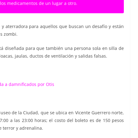
r los medicamentos de un lugar a otro.
 y aterradora para aquellos que buscan un desafío y están
is zombi.
tá diseñada para que también una persona sola en silla de
oacas, jaulas, ductos de ventilación y salidas falsas.
da a damnificados por Otis
 Museo de la Ciudad, que se ubica en Vicente Guerrero norte,
:00 a las 23:00 horas; el costo del boleto es de 150 pesos
 terror y adrenalina.