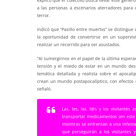
explicó que el colectivo busca llevar este géner
a las personas a escenarios aterradores para
terror.
Indicó que “Pasillo entre muertxs” se distingue 
la oportunidad de convertirse en un supervi
realizar un recorrido para ser asustados.
“Al sumergirnos en el papel de la última espera
tensión y el miedo de estar en un mundo desc
temática detallada y realista sobre el apocal
crean un mundo postapocalíptico, con efectos 
señaló.
Las, les, lxs, l@s y los visitante
transportar medicamentos (en este c
mientras se enfrentan a una infest
que perseguirán a los visitantes y