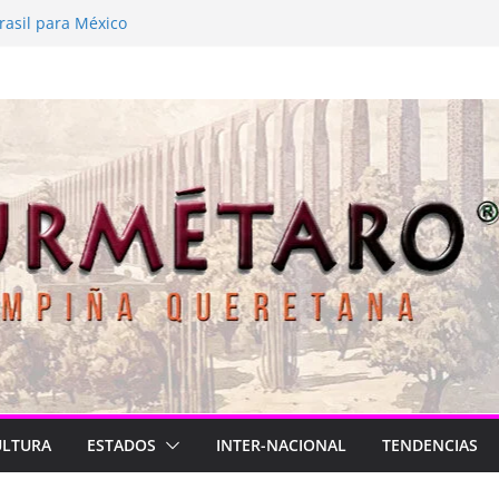
 está de luto
rasil para México
2026
Longa
lve a latir
ULTURA
ESTADOS
INTER-NACIONAL
TENDENCIAS