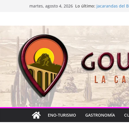
Saltar
Lo último:
La “plastinación”
martes, agosto 4, 2026
al
Jacarandas del B
Festival Xönthe 
contenido
Cascada Cueva 
Queretablues vue
ENO-TURISMO
GASTRONOMÍA
C