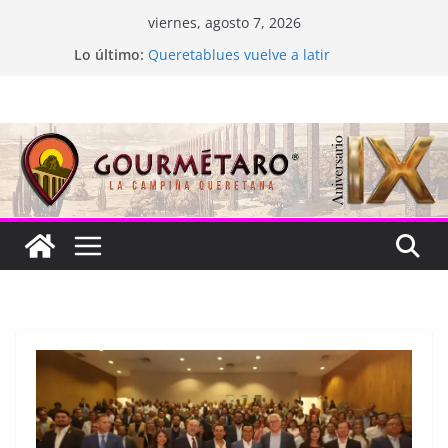
Saltar
viernes, agosto 7, 2026
al
Lo último:
Queretablues vuelve a latir
contenido
La “plastinación” está de luto
Jacarandas del Brasil para México
Festival Xönthe 2026
Cascada Cueva Longa