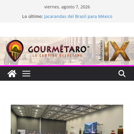
Saltar
viernes, agosto 7, 2026
al
La “plastinación” está de luto
Lo último:
Jacarandas del Brasil para México
contenido
Festival Xönthe 2026
Cascada Cueva Longa
Queretablues vuelve a latir