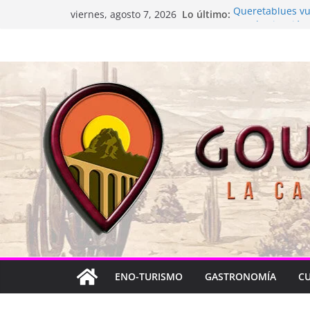
Saltar
Lo último:
Queretablues vue
viernes, agosto 7, 2026
al
La “plastinación”
Jacarandas del B
contenido
Festival Xönthe 
Cascada Cueva 
ENO-TURISMO
GASTRONOMÍA
C