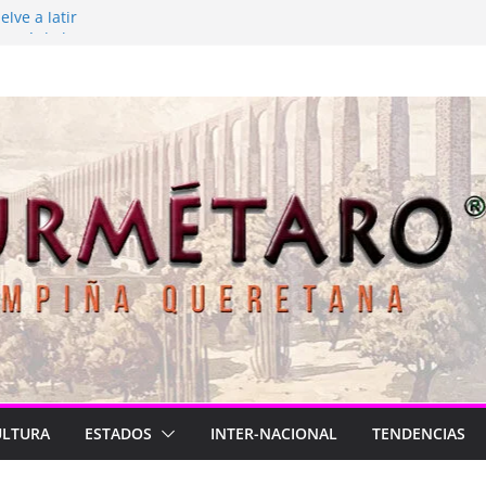
lve a latir
 está de luto
rasil para México
2026
Longa
ULTURA
ESTADOS
INTER-NACIONAL
TENDENCIAS