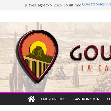
Saltar
Lo último:
Queretablues vuel
jueves, agosto 6, 2026
al
La “plastinación” 
Jacarandas del Br
contenido
Festival Xönthe 2
Cascada Cueva L
ENO-TURISMO
GASTRONOMÍA
C