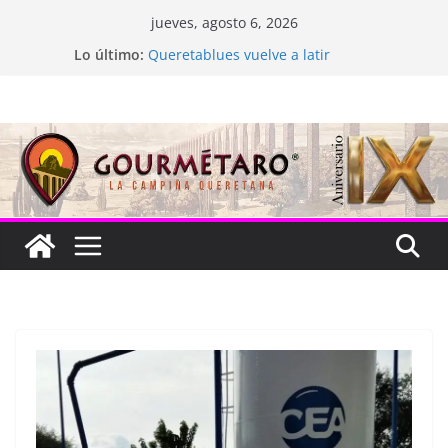
Saltar
jueves, agosto 6, 2026
al
Lo último:
Queretablues vuelve a latir
contenido
La “plastinación” está de luto
Jacarandas del Brasil para México
Festival Xönthe 2026
Cascada Cueva Longa