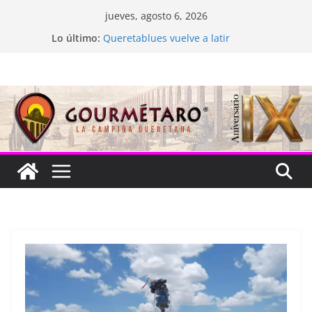
Saltar
jueves, agosto 6, 2026
al
Lo último:
Queretablues vuelve a latir
contenido
La “plastinación” está de luto
Jacarandas del Brasil para México
Festival Xönthe 2026
Cascada Cueva Longa