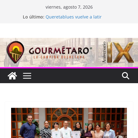
Saltar
viernes, agosto 7, 2026
al
Lo último:
Queretablues vuelve a latir
contenido
La “plastinación” está de luto
Jacarandas del Brasil para México
Festival Xönthe 2026
Cascada Cueva Longa