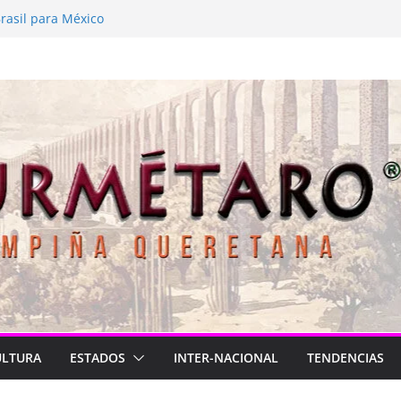
 está de luto
rasil para México
2026
Longa
lve a latir
ULTURA
ESTADOS
INTER-NACIONAL
TENDENCIAS