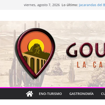
Saltar
Lo último:
La “plastinación”
viernes, agosto 7, 2026
al
Jacarandas del B
Festival Xönthe 
contenido
Cascada Cueva 
Queretablues vue
ENO-TURISMO
GASTRONOMÍA
C