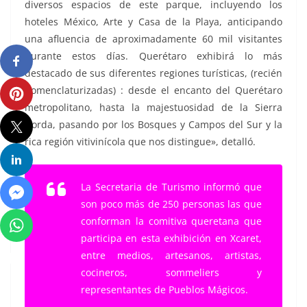
diversos espacios de este parque, incluyendo los
hoteles México, Arte y Casa de la Playa, anticipando
una afluencia de aproximadamente 60 mil visitantes
durante estos días. Querétaro exhibirá lo más
destacado de sus diferentes regiones turísticas, (recién
nomenclaturizadas) : desde el encanto del Querétaro
metropolitano, hasta la majestuosidad de la Sierra
Gorda, pasando por los Bosques y Campos del Sur y la
rica región vitivinícola que nos distingue», detalló.
La Secretaria de Turismo informó que
son poco más de 250 personas las que
conforman la comitiva queretana que
participa en esta exhibición en Xcaret,
entre medios, artesanos, artistas,
cocineros, sommeliers y
representantes de Pueblos Mágicos.