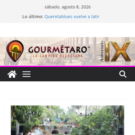
Saltar
sábado, agosto 8, 2026
al
Lo último:
Queretablues vuelve a latir
contenido
La “plastinación” está de luto
Jacarandas del Brasil para México
Festival Xönthe 2026
Cascada Cueva Longa