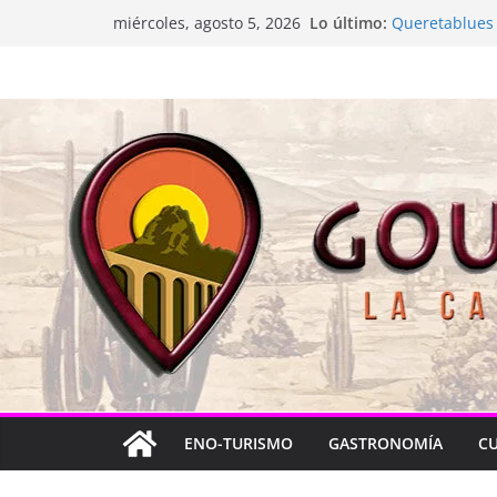
Saltar
Lo último:
Queretablues v
miércoles, agosto 5, 2026
al
La “plastinaci
Jacarandas de
contenido
Festival Xönt
Cascada Cuev
ENO-TURISMO
GASTRONOMÍA
C