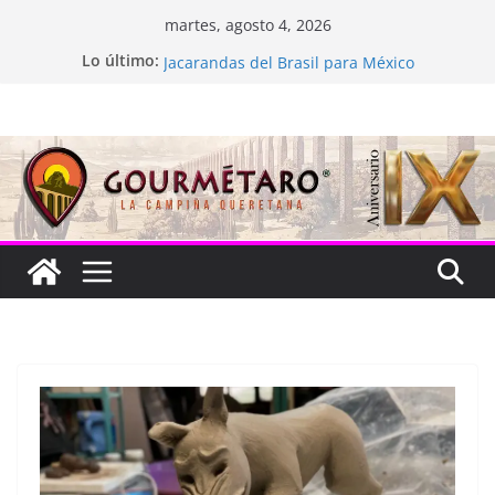
Saltar
martes, agosto 4, 2026
al
Lo último:
La “plastinación” está de luto
contenido
Jacarandas del Brasil para México
Festival Xönthe 2026
Cascada Cueva Longa
Queretablues vuelve a latir