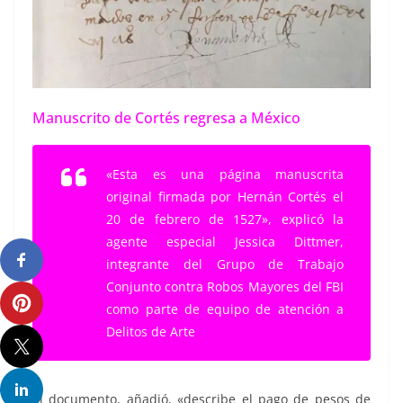
Manuscrito de Cortés regresa a México
«Esta es una página manuscrita
original firmada por Hernán Cortés el
20 de febrero de 1527», explicó la
agente especial Jessica Dittmer,
integrante del Grupo de Trabajo
Conjunto contra Robos Mayores del FBI
como parte de equipo de atención a
Delitos de Arte
El documento, añadió, «describe el pago de pesos de