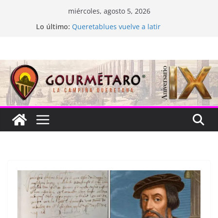
Saltar
miércoles, agosto 5, 2026
al
Lo último:
Queretablues vuelve a latir
contenido
La “plastinación” está de luto
Jacarandas del Brasil para México
Festival Xönthe 2026
Cascada Cueva Longa