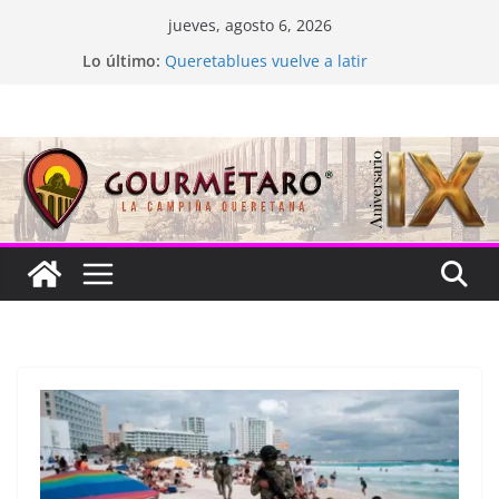
Saltar
jueves, agosto 6, 2026
al
Lo último:
Queretablues vuelve a latir
contenido
La “plastinación” está de luto
Jacarandas del Brasil para México
Festival Xönthe 2026
Cascada Cueva Longa