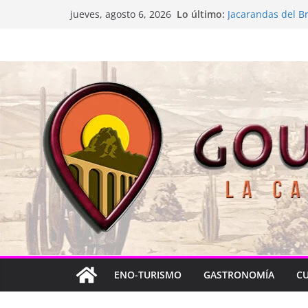
La “plastinación” 
Saltar
Lo último:
jueves, agosto 6, 2026
Jacarandas del Br
al
Festival Xönthe 2
contenido
Cascada Cueva L
Queretablues vuel
ENO-TURISMO
GASTRONOMÍA
C