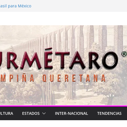
está de luto
asil para México
026
onga
ve a latir
ULTURA
ESTADOS
INTER-NACIONAL
TENDENCIAS