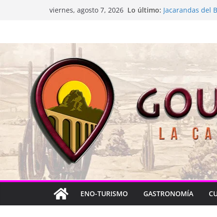
Saltar
Lo último:
La “plastinación”
viernes, agosto 7, 2026
al
Jacarandas del B
Festival Xönthe 
contenido
Cascada Cueva 
Queretablues vue
ENO-TURISMO
GASTRONOMÍA
C