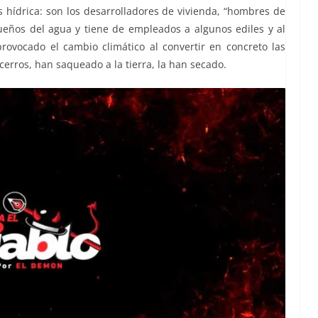
 hídrica: son los desarrolladores de vivienda, “hombres de
ueños del agua y tiene de empleados a algunos ediles y al
provocado el cambio climático al convertir en concreto las
erros, han saqueado a la tierra, la han secado.