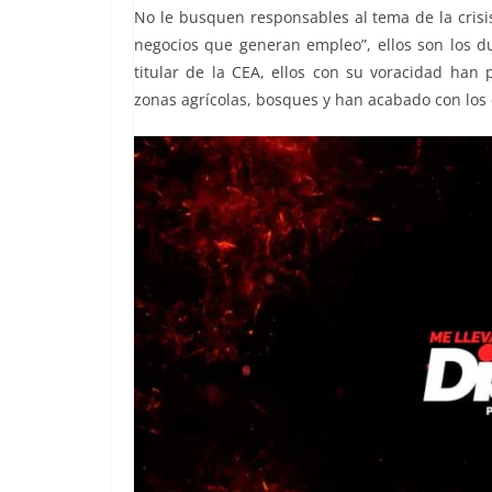
No le busquen responsables al tema de la crisis
negocios que generan empleo”, ellos son los d
titular de la CEA, ellos con su voracidad han 
zonas agrícolas, bosques y han acabado con los c