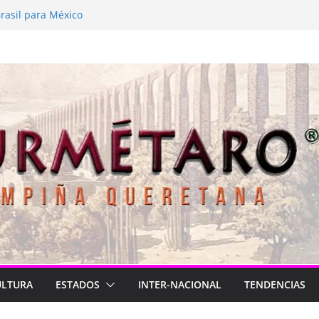
 está de luto
rasil para México
2026
Longa
lve a latir
ULTURA
ESTADOS
INTER-NACIONAL
TENDENCIAS