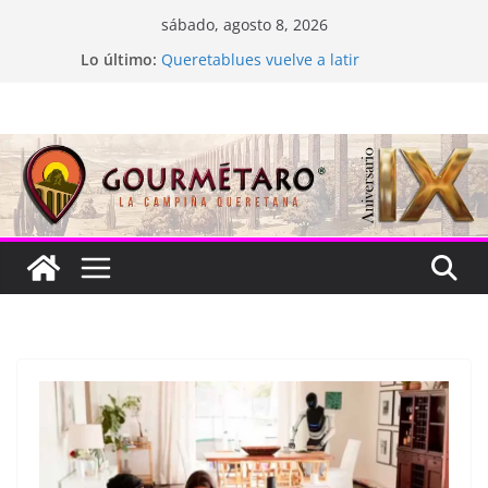
Saltar
sábado, agosto 8, 2026
al
Lo último:
Queretablues vuelve a latir
contenido
La “plastinación” está de luto
Jacarandas del Brasil para México
Festival Xönthe 2026
Cascada Cueva Longa