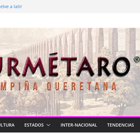
lve a latir
 está de luto
rasil para México
2026
Longa
ULTURA
ESTADOS
INTER-NACIONAL
TENDENCIAS