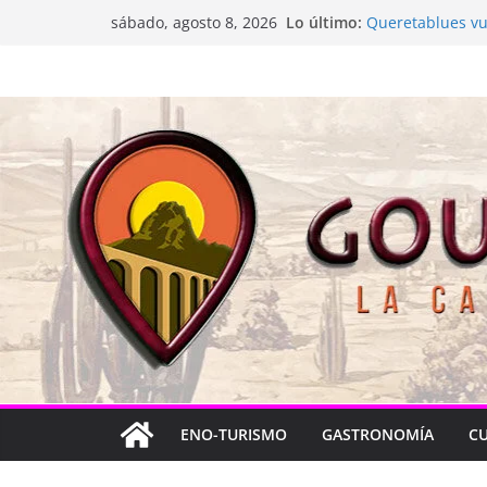
Saltar
Lo último:
Queretablues vue
sábado, agosto 8, 2026
al
La “plastinación”
Jacarandas del B
contenido
Festival Xönthe 
Cascada Cueva 
ENO-TURISMO
GASTRONOMÍA
C