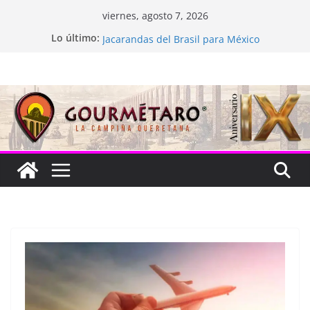
Saltar
viernes, agosto 7, 2026
al
La “plastinación” está de luto
Lo último:
contenido
Jacarandas del Brasil para México
Festival Xönthe 2026
Cascada Cueva Longa
Queretablues vuelve a latir