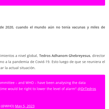
o de 2020, cuando el mundo aún no tenía vacunas y miles de
cimientos a nivel global,
Tedros Adhanom Ghebreyesus
, director
rno a la pandemia de Covid-19. Esto luego de que se reuniera el
r la actual situación.
Committee – and WHO – have been analysing the data
ime would be right to lower the level of alarm"-
@DrTedros
O) (@WHO)
May 5, 2023