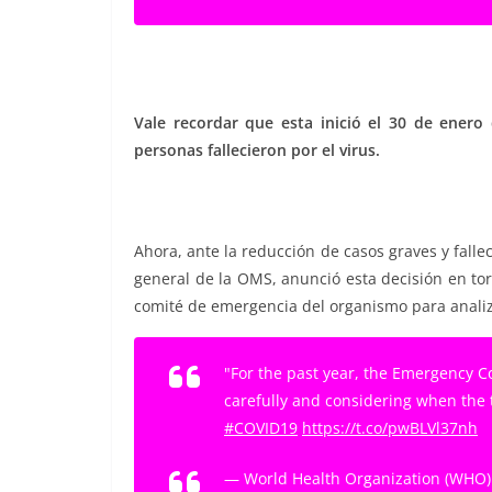
Vale recordar que esta inició el 30 de ener
personas fallecieron por el virus.
Ahora, ante la reducción de casos graves y falle
general de la OMS, anunció esta decisión en to
comité de emergencia del organismo para analiza
"For the past year, the Emergency 
carefully and considering when the t
#COVID19
https://t.co/pwBLVl37nh
— World Health Organization (WH