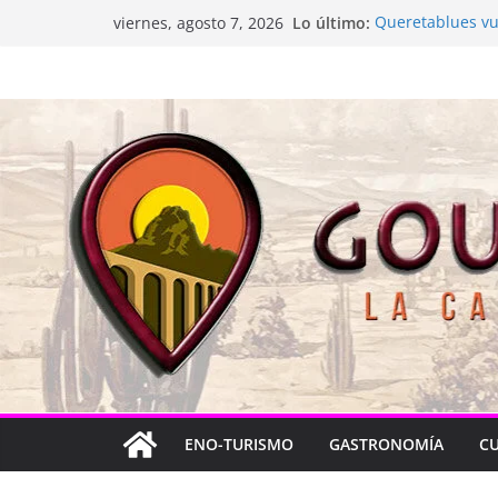
Saltar
Lo último:
Queretablues vue
viernes, agosto 7, 2026
al
La “plastinación”
Jacarandas del B
contenido
Festival Xönthe 
Cascada Cueva 
ENO-TURISMO
GASTRONOMÍA
C