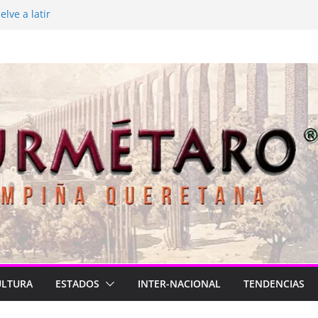
lve a latir
 está de luto
rasil para México
2026
Longa
ULTURA
ESTADOS
INTER-NACIONAL
TENDENCIAS