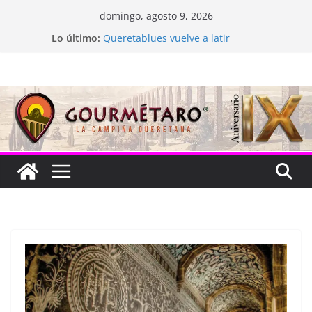
Saltar
domingo, agosto 9, 2026
al
Lo último:
Queretablues vuelve a latir
contenido
La “plastinación” está de luto
Jacarandas del Brasil para México
Festival Xönthe 2026
Cascada Cueva Longa