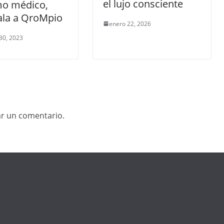
el lujo consciente
mo médico,
ala a QroMpio
enero 22, 2026
30, 2023
ar un comentario.