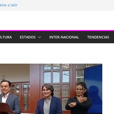
lve a latir
 está de luto
rasil para México
2026
Longa
ULTURA
ESTADOS
INTER-NACIONAL
TENDENCIAS