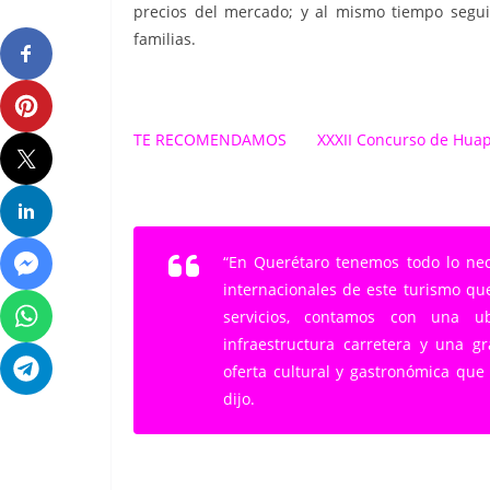
precios del mercado;
y al mismo tiempo seguir
familias.
TE RECOMENDAMOS
XXXII Concurso de Huap
“En Querétaro tenemos todo lo nec
internacionales de este turismo qu
servicios, contamos con una ub
infraestructura carretera y una 
oferta cultural y gastronómica que
dijo.