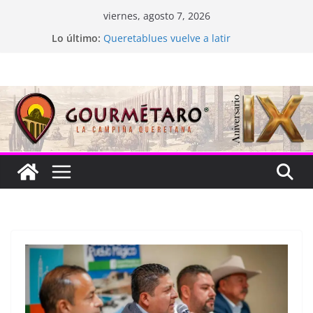
Saltar
viernes, agosto 7, 2026
al
Lo último:
Queretablues vuelve a latir
contenido
La “plastinación” está de luto
Jacarandas del Brasil para México
Festival Xönthe 2026
Cascada Cueva Longa