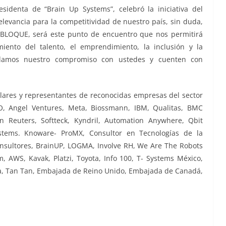
identa de “Brain Up Systems”, celebró la iniciativa del
levancia para la competitividad de nuestro país, sin duda,
, BLOQUE, será este punto de encuentro que nos permitirá
miento del talento, el emprendimiento, la inclusión y la
damos nuestro compromiso con ustedes y cuenten con
ulares y representantes de reconocidas empresas del sector
O, Angel Ventures, Meta, Biossmann, IBM, Qualitas, BMC
 Reuters, Softteck, Kyndril, Automation Anywhere, Qbit
tems. Knoware- ProMX, Consultor en Tecnologías de la
onsultores, BrainUP, LOGMA, Involve RH, We Are The Robots
m, AWS, Kavak, Platzi, Toyota, Info 100, T- Systems México,
a, Tan Tan, Embajada de Reino Unido, Embajada de Canadá,