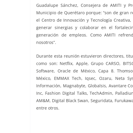
Guadalupe Sánchez, Consejera de AMITI y Pres
Municipio de Querétaro porque: “son de gran re
el Centro de Innovación y Tecnología Creativa
generar sinergias y colaborar en el fortaleci
generación de empleos. Como AMITI refren
nosotros”.
Durante esta reunión estuvieron directores, tit
como son: Netflix, Apple, Grupo CARSO, BITS
Software, Oracle de México, Capa 8. Thomson
México, EMMAX Tech, Iqsec, Ozaru, Neta Sys
Información, Magnabyte, Globalsis, Avantare C
Inc, Fashion Digital Talks, TechAdmin, Palladiu
AM&M, Digital Black Swan, Seguridata, Furukaw
entre otros.