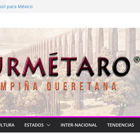
stá de luto
asil para México
026
nga
e a latir
ULTURA
ESTADOS
INTER-NACIONAL
TENDENCIAS