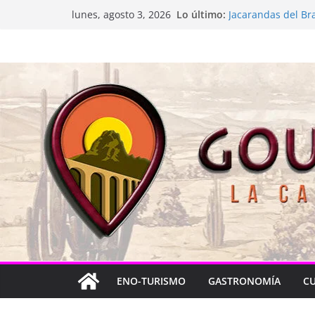
Saltar
Lo último:
La “plastinación” e
lunes, agosto 3, 2026
al
Jacarandas del Br
Festival Xönthe 2
contenido
Cascada Cueva Lo
Queretablues vuelv
ENO-TURISMO
GASTRONOMÍA
C