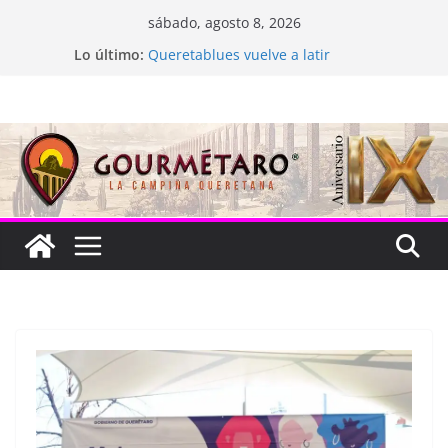
Saltar
sábado, agosto 8, 2026
al
Lo último:
Queretablues vuelve a latir
contenido
La “plastinación” está de luto
Jacarandas del Brasil para México
Festival Xönthe 2026
Cascada Cueva Longa