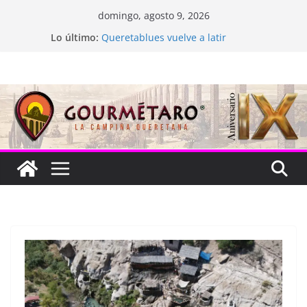
Saltar
domingo, agosto 9, 2026
al
Lo último:
Queretablues vuelve a latir
contenido
La “plastinación” está de luto
Jacarandas del Brasil para México
Festival Xönthe 2026
Cascada Cueva Longa