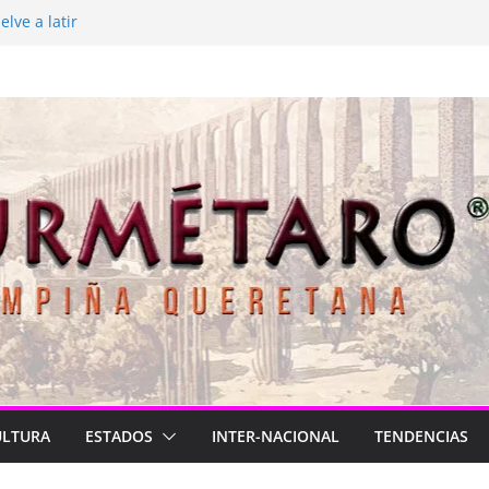
lve a latir
 está de luto
rasil para México
2026
Longa
ULTURA
ESTADOS
INTER-NACIONAL
TENDENCIAS