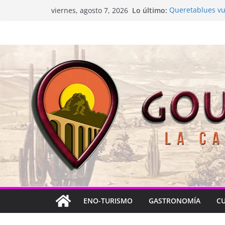
Saltar
Lo último:
Queretablues vue
viernes, agosto 7, 2026
al
La “plastinación”
Jacarandas del B
contenido
Festival Xönthe 
Cascada Cueva 
ENO-TURISMO
GASTRONOMÍA
C