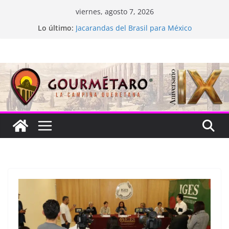
Saltar
viernes, agosto 7, 2026
al
La “plastinación” está de luto
Lo último:
contenido
Jacarandas del Brasil para México
Festival Xönthe 2026
Cascada Cueva Longa
Queretablues vuelve a latir