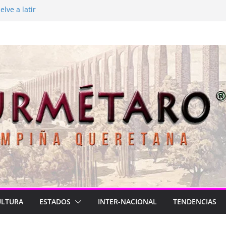
lve a latir
 está de luto
rasil para México
2026
Longa
ULTURA
ESTADOS
INTER-NACIONAL
TENDENCIAS