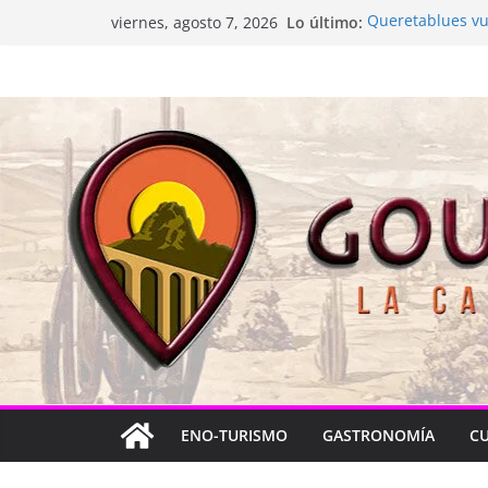
Saltar
Lo último:
Queretablues vue
viernes, agosto 7, 2026
al
La “plastinación”
Jacarandas del B
contenido
Festival Xönthe 
Cascada Cueva 
ENO-TURISMO
GASTRONOMÍA
C