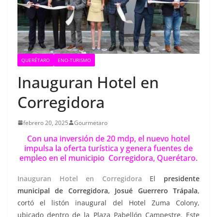
QUERÉTARO
ENO-TURISMO
Inauguran Hotel en
Corregidora
febrero 20, 2025
Gourmetaro
Con una inversión de 20 mdp, el nuevo hotel
impulsa la oferta turística y genera fuentes de
empleo en el municipio Corregidora, Querétaro.
Inauguran Hotel en Corregidora
El
presidente
municipal de Corregidora, Josué Guerrero Trápala
,
cortó el listón inaugural del Hotel Zuma Colony,
ubicado dentro de la Plaza Pabellón Campestre. Este