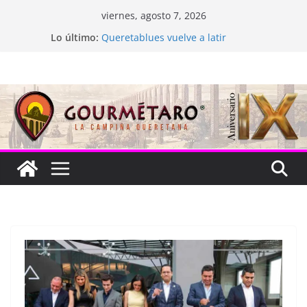
Saltar
viernes, agosto 7, 2026
al
Lo último:
Queretablues vuelve a latir
contenido
La “plastinación” está de luto
Jacarandas del Brasil para México
Festival Xönthe 2026
Cascada Cueva Longa