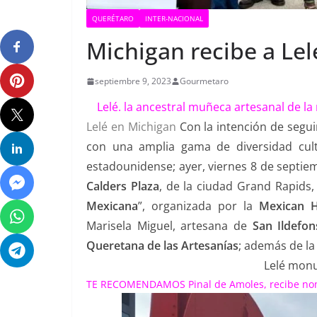
QUERÉTARO
INTER-NACIONAL
Michigan recibe a Lel
septiembre 9, 2023
Gourmetaro
Lelé. la ancestral muñeca artesanal de la
Lelé en Michigan
Con la intención de segu
con una amplia gama de diversidad cult
estadounidense; ayer, viernes 8 de septiem
Calders Plaza
, de la ciudad Grand Rapids,
Mexicana
”, organizada por la
Mexican H
Marisela Miguel, artesana de
San Ildefon
Queretana de las Artesanías
; además de la
Lelé mon
TE RECOMENDAMOS
Pinal de Amoles, recibe n