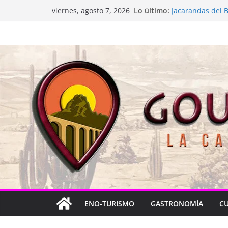
Saltar
Lo último:
La “plastinación”
viernes, agosto 7, 2026
al
Jacarandas del B
Festival Xönthe 
contenido
Cascada Cueva 
Queretablues vue
ENO-TURISMO
GASTRONOMÍA
C