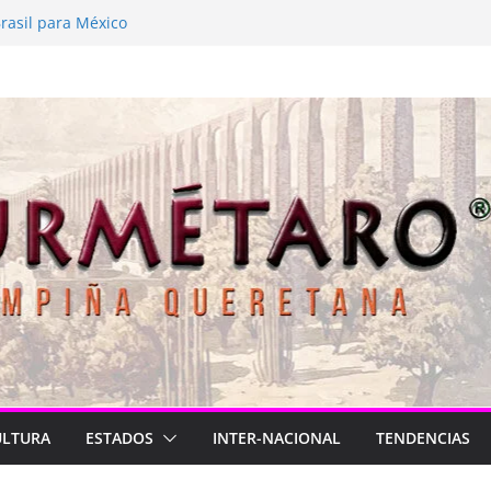
 está de luto
rasil para México
2026
Longa
lve a latir
ULTURA
ESTADOS
INTER-NACIONAL
TENDENCIAS