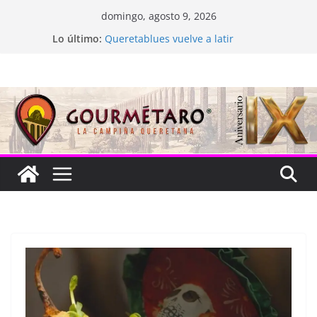
Saltar
domingo, agosto 9, 2026
al
Lo último:
Queretablues vuelve a latir
contenido
La “plastinación” está de luto
Jacarandas del Brasil para México
Festival Xönthe 2026
Cascada Cueva Longa