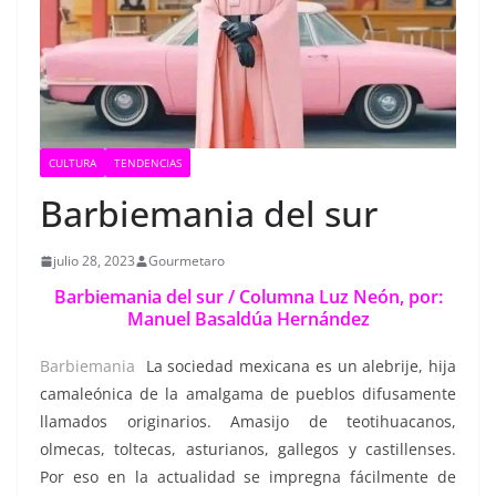
CULTURA
TENDENCIAS
Barbiemania del sur
julio 28, 2023
Gourmetaro
Barbiemania del sur /
Columna Luz Neón, por:
Manuel Basaldúa Hernández
Barbiemania
La sociedad mexicana es un alebrije, hija
camaleónica de la amalgama de pueblos difusamente
llamados originarios. Amasijo de teotihuacanos,
olmecas, toltecas, asturianos, gallegos y castillenses.
Por eso en la actualidad se impregna fácilmente de